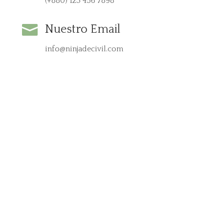
(+880) 123 456 7898

Nuestro Email
info@ninjadecivil.com